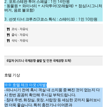
2.
포트스테판 투어 스페셜
: 1
인
14
만원
-
동물원
+
와이너리
+
사막투어
(
모래썰매
) +
점심
(
시그니처
버거
,
음료 불포함
)
3.
선셋 디너 크루즈
(3
코스 특식
:
스테이크
) : 1
인
10
만원
조식 - 자유식
중식 - 자유식
석식 - 자유식
6일차 (시드니 국제공항 출발 및 인천 국제공항 도착)
호텔 기상
※※ 호텔 체크 아웃 (개별)
- 떠나시기 전에 혹시 객실 내 소지품 중 빠진 것이 없는지 다
시 한번 꼼꼼히 확인해 주시길 부탁드립니다.
- 침대 주변, 화장실, 옷장, 서랍장 등 세심한 곳까지 둘러보시
면 더욱 좋습니다. 특히 충전기나 이어폰과