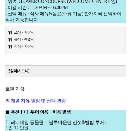
- 위 치 : LOWER CONCOURSE (WELCOME CENTRE 옆)
- 이용 시간 : 11:30AM ~ 06:00PM
- 선택 메뉴 : 식사 메뉴&음료(주류 가능) 한가지씩 선택하여
식사 가능합니다.
조식 - 자유식
중식 - 특별식
석식 - 자유식
5일차(시드니)
호텔 기상
※ 개별 자유 일정 및 선택 관광
■
추천
1+1
투어 이용
–
비용 발생
1.
페더데일 동물원
+
블루마운틴 선셋
&
별밤 투어
:
1
인
10
만원