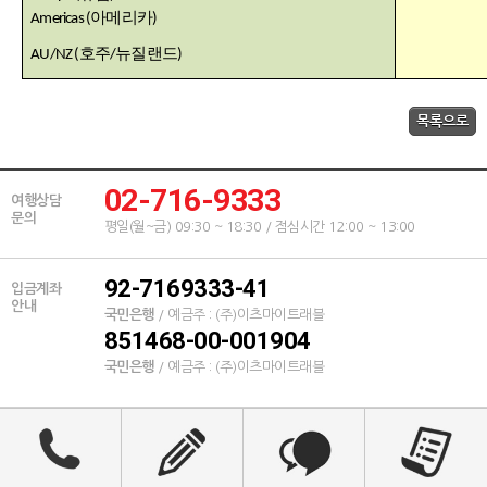
아메리카
Americas
(
)
호주
뉴질랜드
AU/NZ
(
/
)
02-716-9333
여행상담
문의
평일(월~금) 09:30 ~ 18:30 / 점심시간 12:00 ~ 13:00
92-7169333-41
입금계좌
안내
국민은행
/ 예금주 : (주)이츠마이트래블
851468-00-001904
국민은행
/ 예금주 : (주)이츠마이트래블